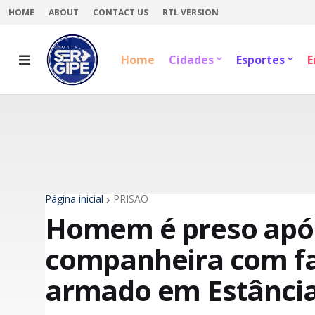
HOME
ABOUT
CONTACT US
RTL VERSION
Home
Cidades
Esportes
E
Página inicial
PRISÃO
Homem é preso apó
companheira com fa
armado em Estânci