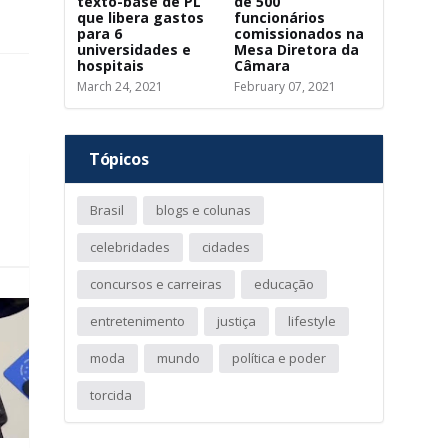
texto-base de PL
de 500
que libera gastos
funcionários
para 6
comissionados na
universidades e
Mesa Diretora da
hospitais
Câmara
March 24, 2021
February 07, 2021
Tópicos
Brasil
blogs e colunas
celebridades
cidades
concursos e carreiras
educação
entretenimento
justiça
lifestyle
moda
mundo
política e poder
torcida