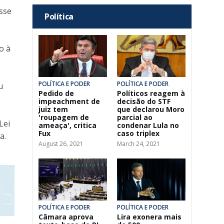
sse
Política
o à
POLÍTICA E PODER
POLÍTICA E PODER
u
Pedido de
Políticos reagem à
impeachment de
decisão do STF
juiz tem
que declarou Moro
'roupagem de
parcial ao
Lei
ameaça', critica
condenar Lula no
Fux
caso triplex
a.
August 26, 2021
March 24, 2021
POLÍTICA E PODER
POLÍTICA E PODER
Câmara aprova
Lira exonera mais