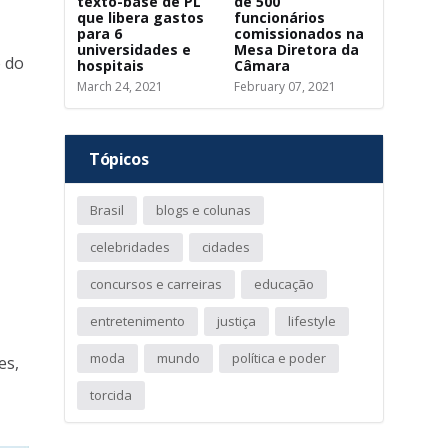
texto-base de PL
de 500
que libera gastos
funcionários
para 6
comissionados na
universidades e
Mesa Diretora da
o do
hospitais
Câmara
March 24, 2021
February 07, 2021
Tópicos
Brasil
blogs e colunas
celebridades
cidades
concursos e carreiras
educação
entretenimento
justiça
lifestyle
moda
mundo
política e poder
es,
torcida