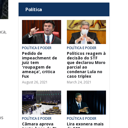
Política
nca,
POLÍTICA E PODER
POLÍTICA E PODER
Pedido de
Políticos reagem à
impeachment de
decisão do STF
juiz tem
que declarou Moro
'roupagem de
parcial ao
ameaça', critica
condenar Lula no
Fux
caso triplex
August 26, 2021
March 24, 2021
os
POLÍTICA E PODER
POLÍTICA E PODER
Câmara aprova
Lira exonera mais