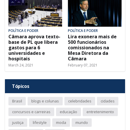
POLÍTICA E PODER
POLÍTICA E PODER
Câmara aprova texto-
Lira exonera mais de
base de PL que libera
500 funcionários
gastos para 6
comissionados na
universidades e
Mesa Diretora da
hospitais
Câmara
March 24, 2021
February 07, 2021
Tópicos
Brasil
blogs e colunas
celebridades
cidades
concursos e carreiras
educação
entretenimento
justiça
lifestyle
moda
mundo