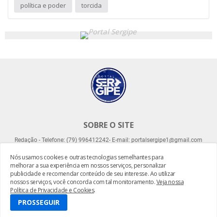
política e poder
torcida
SOBRE O SITE
Redação - Telefone: (79) 996412242- E-mail: portalsergipe1@gmail.com
Nós usamos cookies e outras tecnologias semelhantes para
melhorar a sua experiência em nossos serviços, personalizar
publicidade e recomendar conteúdo de seu interesse. Ao utilizar
nossos serviços, você concorda com tal monitoramento.
Veja nossa
Política de Privacidade e Cookies
.
Desenvolvido por -
Everton Meneses
PROSSEGUIR
Home
About
Contact Us
RTL Version