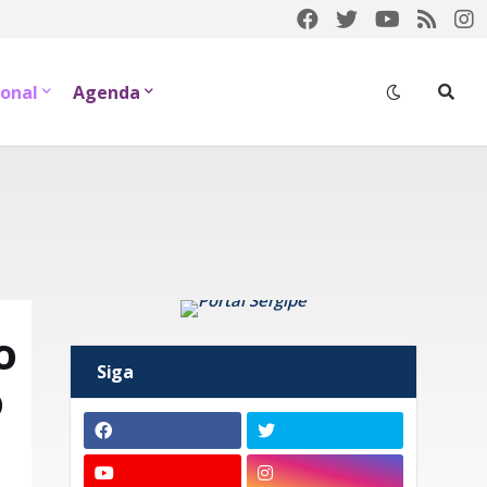
onal
Agenda
o
Siga
o