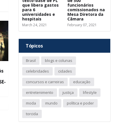
texto-base de PL
de 500
que libera gastos
funcionários
para 6
comissionados na
universidades e
Mesa Diretora da
hospitais
Câmara
March 24, 2021
February 07, 2021
Tópicos
Brasil
blogs e colunas
ós
celebridades
cidades
SE-
concursos e carreiras
educação
entretenimento
justiça
lifestyle
moda
mundo
política e poder
torcida