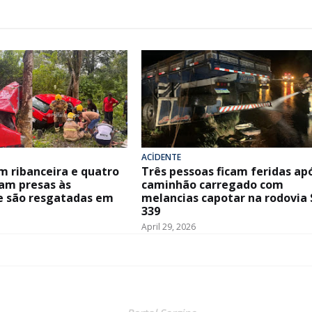
ACİDENTE
m ribanceira e quatro
Três pessoas ficam feridas ap
cam presas às
caminhão carregado com
e são resgatadas em
melancias capotar na rodovia 
339
April 29, 2026