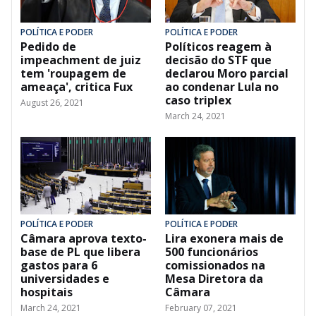
POLÍTICA E PODER
POLÍTICA E PODER
Pedido de
Políticos reagem à
impeachment de juiz
decisão do STF que
tem 'roupagem de
declarou Moro parcial
ameaça', critica Fux
ao condenar Lula no
caso triplex
August 26, 2021
March 24, 2021
POLÍTICA E PODER
POLÍTICA E PODER
Câmara aprova texto-
Lira exonera mais de
base de PL que libera
500 funcionários
gastos para 6
comissionados na
universidades e
Mesa Diretora da
hospitais
Câmara
March 24, 2021
February 07, 2021