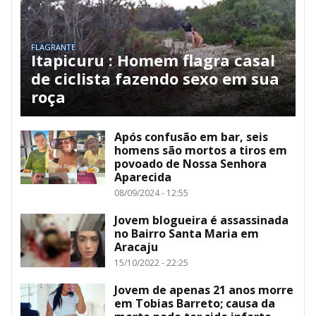
FLAGRANTE
Itapicuru : Homem flagra casal
de ciclista fazendo sexo em sua
roça
Após confusão em bar, seis
homens são mortos a tiros em
povoado de Nossa Senhora
Aparecida
08/09/2024 - 12:55
Jovem blogueira é assassinada
no Bairro Santa Maria em
Aracaju
15/10/2022 - 22:25
Jovem de apenas 21 anos morre
em Tobias Barreto; causa da