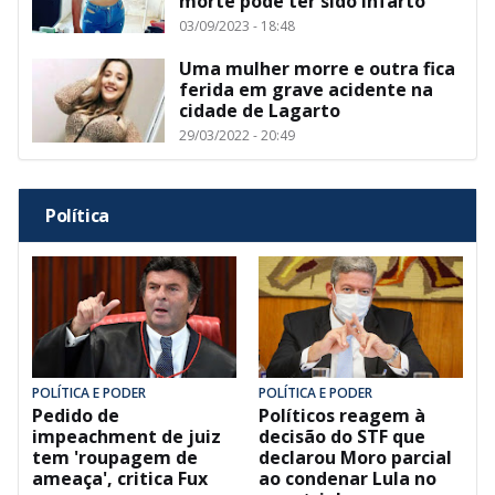
morte pode ter sido infarto
03/09/2023 - 18:48
Uma mulher morre e outra fica
ferida em grave acidente na
cidade de Lagarto
29/03/2022 - 20:49
Política
POLÍTICA E PODER
POLÍTICA E PODER
Pedido de
Políticos reagem à
impeachment de juiz
decisão do STF que
tem 'roupagem de
declarou Moro parcial
ameaça', critica Fux
ao condenar Lula no