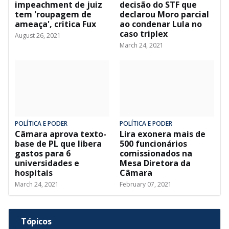
impeachment de juiz
decisão do STF que
tem 'roupagem de
declarou Moro parcial
ameaça', critica Fux
ao condenar Lula no
caso triplex
August 26, 2021
March 24, 2021
POLÍTICA E PODER
POLÍTICA E PODER
Câmara aprova texto-
Lira exonera mais de
base de PL que libera
500 funcionários
gastos para 6
comissionados na
universidades e
Mesa Diretora da
hospitais
Câmara
March 24, 2021
February 07, 2021
Tópicos