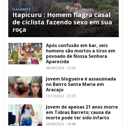
FLAGRANTE
Itapicuru : Homem flagra casal
de ciclista fazendo sexo em sua
roça
Após confusão em bar, seis
homens são mortos a tiros em
povoado de Nossa Senhora
Aparecida
08/09/2024 - 12:55
Jovem blogueira é assassinada
no Bairro Santa Maria em
Aracaju
15/10/2022 - 22:25
Jovem de apenas 21 anos morre
em Tobias Barreto; causa da
morte pode ter sido infarto
03/09/2023 - 18:48