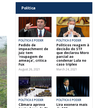
Política
.
POLÍTICA E PODER
POLÍTICA E PODER
Pedido de
Políticos reagem à
impeachment de
decisão do STF
juiz tem
que declarou Moro
'roupagem de
parcial ao
ameaça', critica
condenar Lula no
Fux
caso triplex
August 26, 2021
March 24, 2021
POLÍTICA E PODER
POLÍTICA E PODER
Câmara aprova
Lira exonera mais