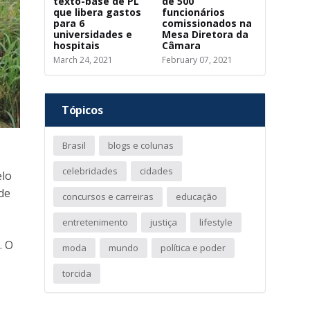
texto-base de PL
de 500
que libera gastos
funcionários
para 6
comissionados na
universidades e
Mesa Diretora da
hospitais
Câmara
March 24, 2021
February 07, 2021
Tópicos
Brasil
blogs e colunas
celebridades
cidades
elo
de
concursos e carreiras
educação
entretenimento
justiça
lifestyle
. O
moda
mundo
política e poder
torcida