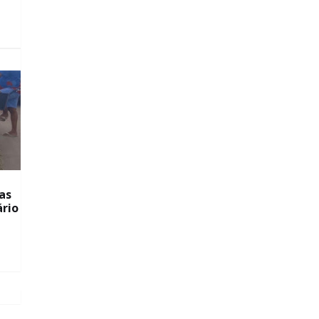
as
ário