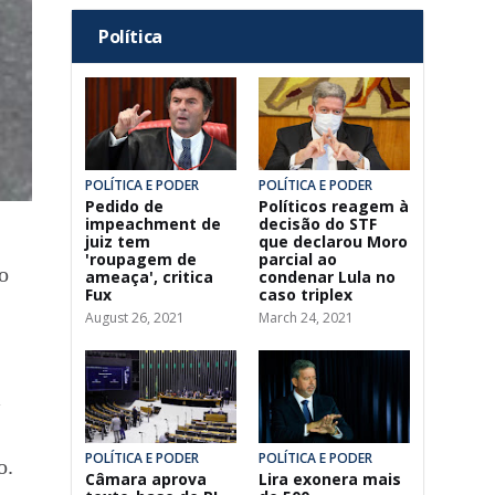
Política
POLÍTICA E PODER
POLÍTICA E PODER
Pedido de
Políticos reagem à
impeachment de
decisão do STF
juiz tem
que declarou Moro
'roupagem de
parcial ao
o
ameaça', critica
condenar Lula no
Fux
caso triplex
August 26, 2021
March 24, 2021
POLÍTICA E PODER
POLÍTICA E PODER
o.
Câmara aprova
Lira exonera mais