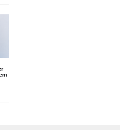
er
 em