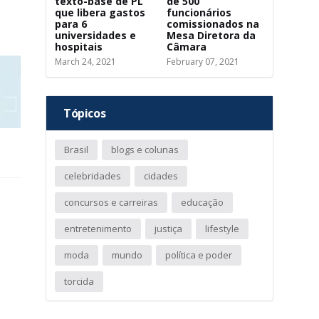
texto-base de PL
de 500
que libera gastos
funcionários
para 6
comissionados na
universidades e
Mesa Diretora da
hospitais
Câmara
March 24, 2021
February 07, 2021
Tópicos
Brasil
blogs e colunas
celebridades
cidades
concursos e carreiras
educação
entretenimento
justiça
lifestyle
moda
mundo
política e poder
torcida