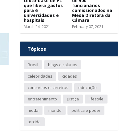
texto-base de PL
de 500
que libera gastos
funcionários
para 6
comissionados na
universidades e
Mesa Diretora da
hospitais
Câmara
March 24, 2021
February 07, 2021
Tópicos
Brasil
blogs e colunas
celebridades
cidades
concursos e carreiras
educação
entretenimento
justiça
lifestyle
moda
mundo
política e poder
torcida