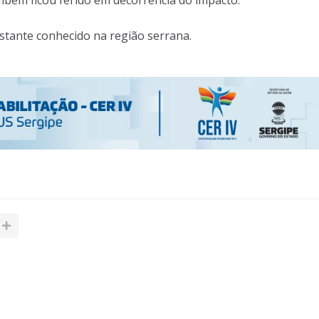
mbém ficou ferido em decorrência do impacto.
stante conhecido na região serrana.