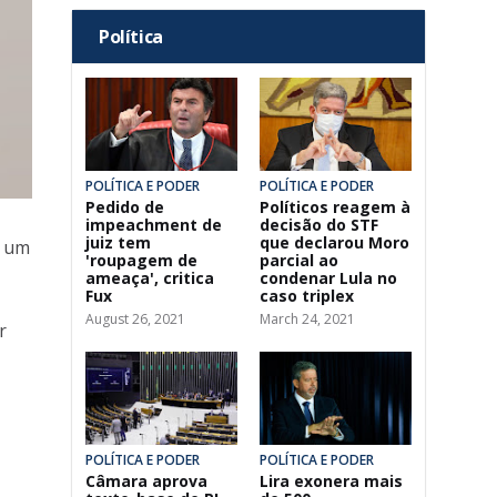
Política
POLÍTICA E PODER
POLÍTICA E PODER
Pedido de
Políticos reagem à
impeachment de
decisão do STF
juiz tem
que declarou Moro
a um
'roupagem de
parcial ao
ameaça', critica
condenar Lula no
Fux
caso triplex
August 26, 2021
March 24, 2021
r
POLÍTICA E PODER
POLÍTICA E PODER
Câmara aprova
Lira exonera mais