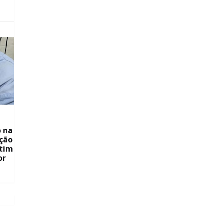
o na
ição
etim
or