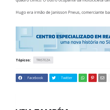
quadro clínico. O outro ocupante da motocicleta ta
Hugo era irmão de Janisson Pneus, comerciante ba
Tópicos:
TRISTEZA
Facebook
Twitter