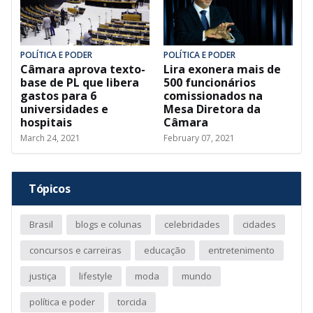
POLÍTICA E PODER
POLÍTICA E PODER
Câmara aprova texto-
Lira exonera mais de
base de PL que libera
500 funcionários
gastos para 6
comissionados na
universidades e
Mesa Diretora da
hospitais
Câmara
March 24, 2021
February 07, 2021
Tópicos
Brasil
blogs e colunas
celebridades
cidades
concursos e carreiras
educação
entretenimento
justiça
lifestyle
moda
mundo
política e poder
torcida