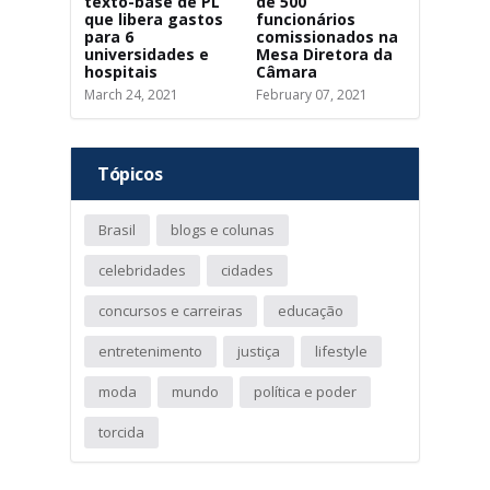
texto-base de PL
de 500
que libera gastos
funcionários
para 6
comissionados na
universidades e
Mesa Diretora da
hospitais
Câmara
March 24, 2021
February 07, 2021
Tópicos
Brasil
blogs e colunas
celebridades
cidades
concursos e carreiras
educação
entretenimento
justiça
lifestyle
moda
mundo
política e poder
torcida