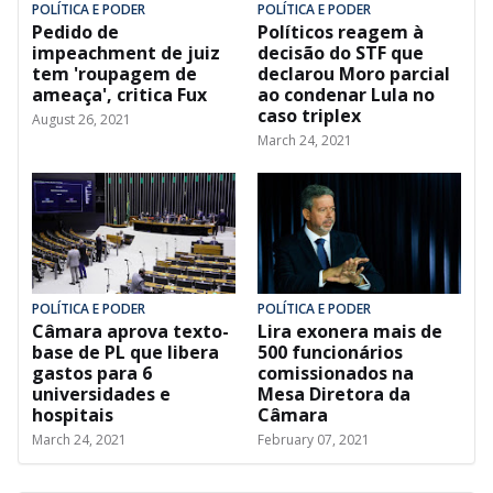
POLÍTICA E PODER
POLÍTICA E PODER
Pedido de
Políticos reagem à
impeachment de juiz
decisão do STF que
tem 'roupagem de
declarou Moro parcial
ameaça', critica Fux
ao condenar Lula no
caso triplex
August 26, 2021
March 24, 2021
POLÍTICA E PODER
POLÍTICA E PODER
Câmara aprova texto-
Lira exonera mais de
base de PL que libera
500 funcionários
gastos para 6
comissionados na
universidades e
Mesa Diretora da
hospitais
Câmara
March 24, 2021
February 07, 2021