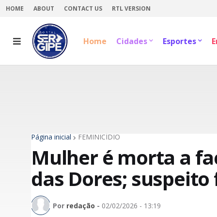
HOME
ABOUT
CONTACT US
RTL VERSION
Home
Cidades
Esportes
E
Página inicial
FEMINICÍDIO
Mulher é morta a f
das Dores; suspeito 
Por
redação
-
02/02/2026 - 13:19