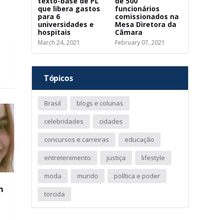
texto-base de PL
de 500
que libera gastos
funcionários
para 6
comissionados na
universidades e
Mesa Diretora da
hospitais
Câmara
March 24, 2021
February 07, 2021
Tópicos
Brasil
blogs e colunas
celebridades
cidades
concursos e carreiras
educação
entretenimento
justiça
lifestyle
moda
mundo
política e poder
m
torcida