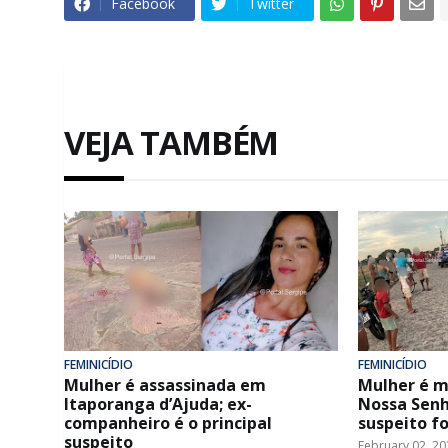
Facebook
Twitter
VEJA TAMBÉM
FEMINICÍDIO
FEMINICÍDIO
Mulher é assassinada em
Mulher é m
Itaporanga d’Ajuda; ex-
Nossa Senh
companheiro é o principal
suspeito f
suspeito
February 02, 20