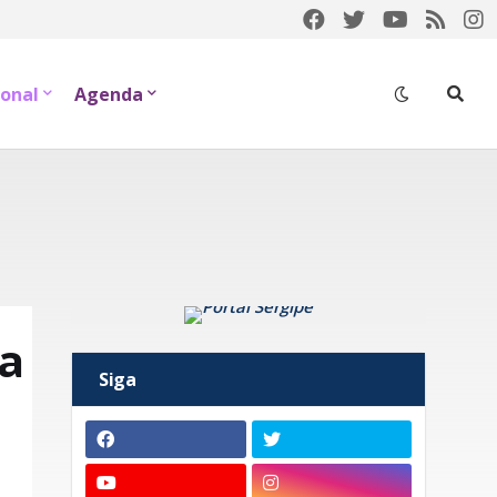
onal
Agenda
ra
Siga