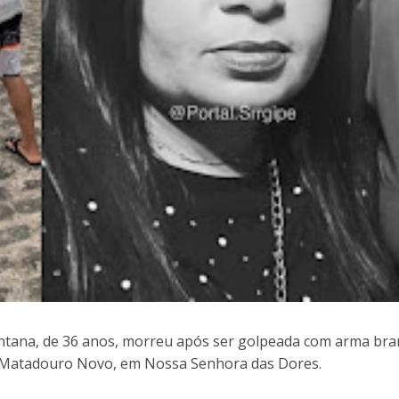
ntana, de 36 anos, morreu após ser golpeada com arma bra
 do Matadouro Novo, em Nossa Senhora das Dores.