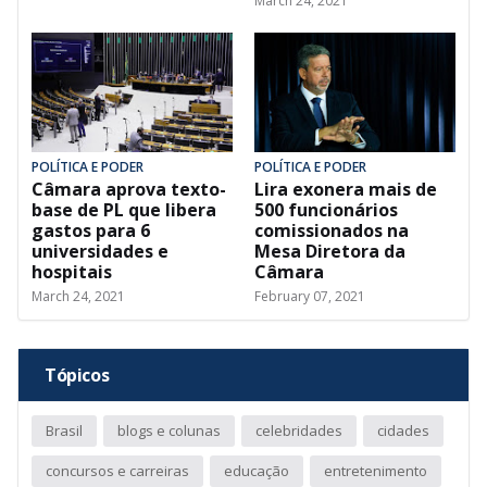
March 24, 2021
POLÍTICA E PODER
POLÍTICA E PODER
Câmara aprova texto-
Lira exonera mais de
base de PL que libera
500 funcionários
gastos para 6
comissionados na
universidades e
Mesa Diretora da
hospitais
Câmara
March 24, 2021
February 07, 2021
Tópicos
Brasil
blogs e colunas
celebridades
cidades
concursos e carreiras
educação
entretenimento