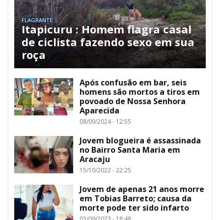
FLAGRANTE
Itapicuru : Homem flagra casal
de ciclista fazendo sexo em sua
roça
Após confusão em bar, seis
homens são mortos a tiros em
povoado de Nossa Senhora
Aparecida
08/09/2024 - 12:55
Jovem blogueira é assassinada
no Bairro Santa Maria em
Aracaju
15/10/2022 - 22:25
Jovem de apenas 21 anos morre
em Tobias Barreto; causa da
morte pode ter sido infarto
03/09/2023 - 18:48