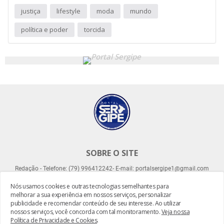
justiça
lifestyle
moda
mundo
política e poder
torcida
SOBRE O SITE
Redação - Telefone: (79) 996412242- E-mail: portalsergipe1@gmail.com
Nós usamos cookies e outras tecnologias semelhantes para
melhorar a sua experiência em nossos serviços, personalizar
publicidade e recomendar conteúdo de seu interesse. Ao utilizar
nossos serviços, você concorda com tal monitoramento.
Veja nossa
Política de Privacidade e Cookies
.
Desenvolvido por -
Everton Meneses