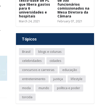
texto-base de PL
de 500
que libera gastos
funcionários
,
para 6
comissionados na
universidades e
Mesa Diretora da
hospitais
Câmara
March 24, 2021
February 07, 2021
.
Tópicos
Brasil
blogs e colunas
celebridades
cidades
concursos e carreiras
educação
entretenimento
justiça
lifestyle
moda
mundo
política e poder
torcida