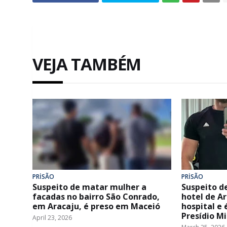
VEJA TAMBÉM
PRİSÃO
PRİSÃO
Suspeito de matar mulher a
Suspeito 
facadas no bairro São Conrado,
hotel de Ar
em Aracaju, é preso em Maceió
hospital e
Presídio Mi
April 23, 2026