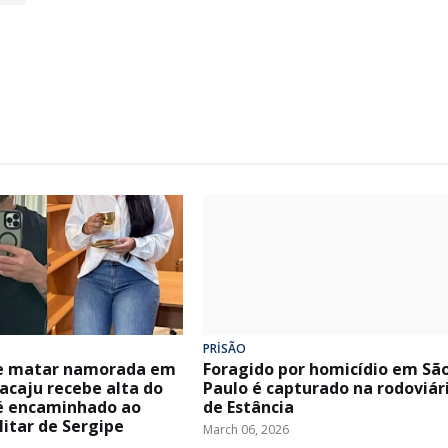
PRİSÃO
de matar namorada em
Foragido por homicídio em Sã
acaju recebe alta do
Paulo é capturado na rodoviár
 é encaminhado ao
de Estância
litar de Sergipe
March 06, 2026