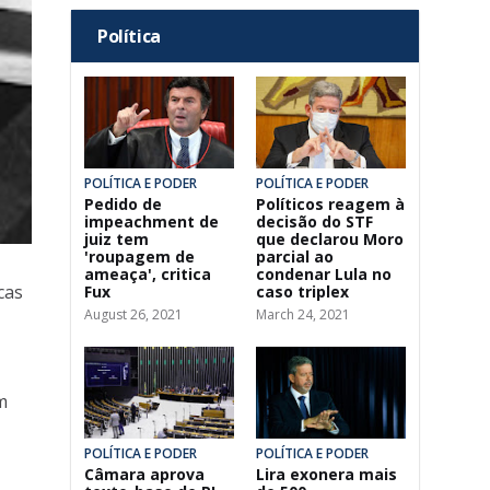
Política
POLÍTICA E PODER
POLÍTICA E PODER
Pedido de
Políticos reagem à
impeachment de
decisão do STF
juiz tem
que declarou Moro
'roupagem de
parcial ao
ameaça', critica
condenar Lula no
cas
Fux
caso triplex
August 26, 2021
March 24, 2021
m
POLÍTICA E PODER
POLÍTICA E PODER
Câmara aprova
Lira exonera mais