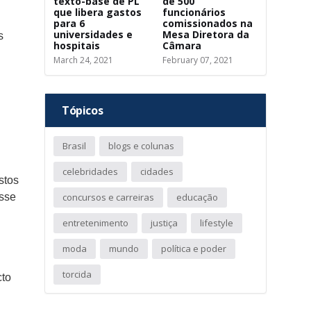
texto-base de PL
de 500
que libera gastos
funcionários
para 6
comissionados na
universidades e
Mesa Diretora da
s
hospitais
Câmara
March 24, 2021
February 07, 2021
Tópicos
Brasil
blogs e colunas
celebridades
cidades
stos
concursos e carreiras
educação
esse
entretenimento
justiça
lifestyle
moda
mundo
política e poder
torcida
cto