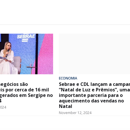
ECONOMIA
egócios são
Sebrae e CDL lançam a campa
s por cerca de 16 mil
“Natal de Luz e Prêmios”, um
gerados em Sergipe no
importante parceria para o
4
aquecimento das vendas no
Natal
2024
November 12, 2024