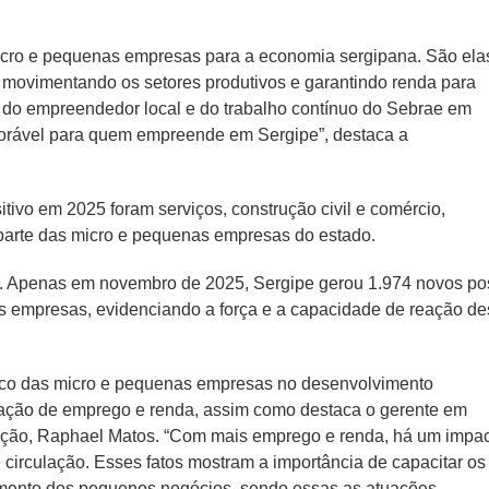
micro e pequenas empresas para a economia sergipana. São ela
, movimentando os setores produtivos e garantindo renda para
ça do empreendedor local e do trabalho contínuo do Sebrae em
avorável para quem empreende em Sergipe”, destaca a
itivo em 2025 foram serviços, construção civil e comércio,
arte das micro e pequenas empresas do estado.
 Apenas em novembro de 2025, Sergipe gerou 1.974 novos po
as empresas, evidenciando a força e a capacidade de reação d
gico das micro e pequenas empresas no desenvolvimento
ração de emprego e renda, assim como destaca o gerente em
tuição, Raphael Matos. “Com mais emprego e renda, há um impa
e circulação. Esses fatos mostram a importância de capacitar os
vimento dos pequenos negócios, sendo essas as atuações