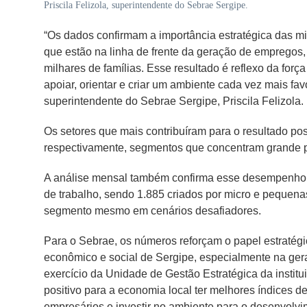
Priscila Felizola, superintendente do Sebrae Sergipe.
“Os dados confirmam a importância estratégica das 
que estão na linha de frente da geração de empregos
milhares de famílias. Esse resultado é reflexo da for
apoiar, orientar e criar um ambiente cada vez mais f
superintendente do Sebrae Sergipe, Priscila Felizola.
Os setores que mais contribuíram para o resultado pos
respectivamente, segmentos que concentram grande p
A análise mensal também confirma esse desempenho.
de trabalho, sendo 1.885 criados por micro e pequen
segmento mesmo em cenários desafiadores.
Para o Sebrae, os números reforçam o papel estraté
econômico e social de Sergipe, especialmente na ge
exercício da Unidade de Gestão Estratégica da insti
positivo para a economia local ter melhores índices d
empresários e investir no ambiente para o desenvol