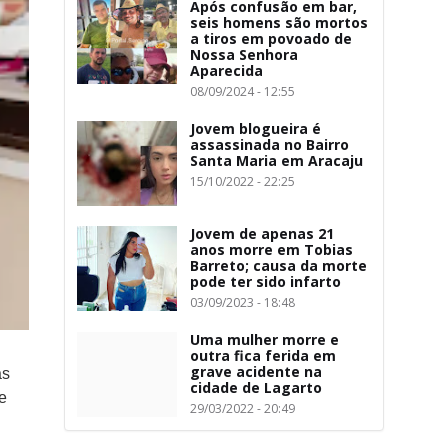
Após confusão em bar,
seis homens são mortos
a tiros em povoado de
Nossa Senhora
Aparecida
08/09/2024 - 12:55
Jovem blogueira é
assassinada no Bairro
Santa Maria em Aracaju
15/10/2022 - 22:25
Jovem de apenas 21
anos morre em Tobias
Barreto; causa da morte
pode ter sido infarto
03/09/2023 - 18:48
Uma mulher morre e
outra fica ferida em
grave acidente na
as
cidade de Lagarto
e
29/03/2022 - 20:49