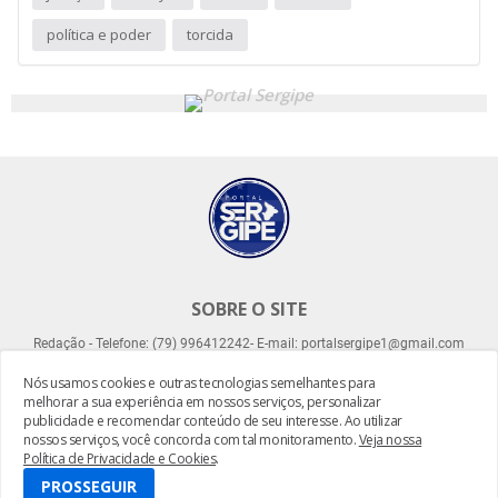
política e poder
torcida
SOBRE O SITE
Redação - Telefone: (79) 996412242- E-mail: portalsergipe1@gmail.com
Nós usamos cookies e outras tecnologias semelhantes para
melhorar a sua experiência em nossos serviços, personalizar
publicidade e recomendar conteúdo de seu interesse. Ao utilizar
nossos serviços, você concorda com tal monitoramento.
Veja nossa
Política de Privacidade e Cookies
.
Desenvolvido por -
Everton Meneses
PROSSEGUIR
Home
About
Contact Us
RTL Version