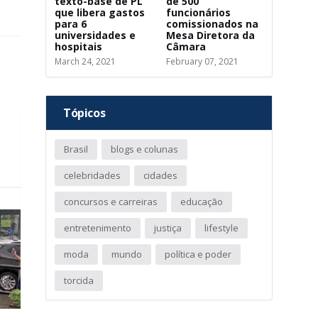
texto-base de PL
de 500
que libera gastos
funcionários
para 6
comissionados na
universidades e
Mesa Diretora da
hospitais
Câmara
March 24, 2021
February 07, 2021
Tópicos
Brasil
blogs e colunas
celebridades
cidades
concursos e carreiras
educação
entretenimento
justiça
lifestyle
moda
mundo
política e poder
torcida