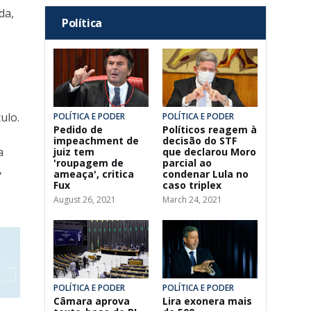
da,
Política
ulo.
POLÍTICA E PODER
POLÍTICA E PODER
Pedido de
Políticos reagem à
impeachment de
decisão do STF
a
juiz tem
que declarou Moro
'roupagem de
parcial ao
,
ameaça', critica
condenar Lula no
Fux
caso triplex
August 26, 2021
March 24, 2021
POLÍTICA E PODER
POLÍTICA E PODER
Câmara aprova
Lira exonera mais