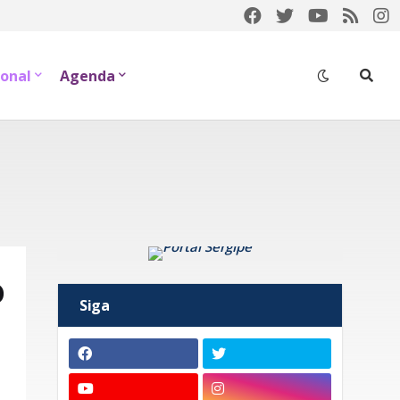
onal
Agenda
o
Siga