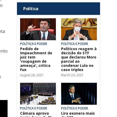
io
Política
eta
POLÍTICA E PODER
POLÍTICA E PODER
Pedido de
Políticos reagem à
ento
impeachment de
decisão do STF
juiz tem
que declarou Moro
'roupagem de
parcial ao
ameaça', critica
condenar Lula no
Fux
caso triplex
August 26, 2021
March 24, 2021
O
POLÍTICA E PODER
POLÍTICA E PODER
Câmara aprova
Lira exonera mais