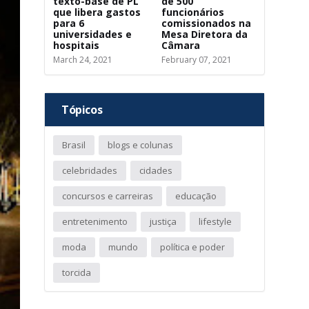
texto-base de PL
de 500
que libera gastos
funcionários
para 6
comissionados na
universidades e
Mesa Diretora da
hospitais
Câmara
March 24, 2021
February 07, 2021
Tópicos
Brasil
blogs e colunas
celebridades
cidades
concursos e carreiras
educação
entretenimento
justiça
lifestyle
moda
mundo
política e poder
torcida