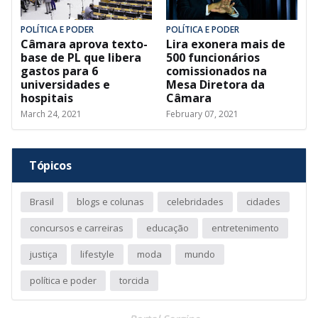
POLÍTICA E PODER
POLÍTICA E PODER
Câmara aprova texto-
Lira exonera mais de
base de PL que libera
500 funcionários
gastos para 6
comissionados na
universidades e
Mesa Diretora da
hospitais
Câmara
March 24, 2021
February 07, 2021
Tópicos
Brasil
blogs e colunas
celebridades
cidades
concursos e carreiras
educação
entretenimento
justiça
lifestyle
moda
mundo
política e poder
torcida