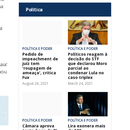
ma
Política
la
POLÍTICA E PODER
POLÍTICA E PODER
Pedido de
Políticos reagem à
impeachment de
decisão do STF
juiz tem
que declarou Moro
aia’
'roupagem de
parcial ao
uou
ameaça', critica
condenar Lula no
Fux
caso triplex
August 26, 2021
March 24, 2021
POLÍTICA E PODER
POLÍTICA E PODER
Câmara aprova
Lira exonera mais