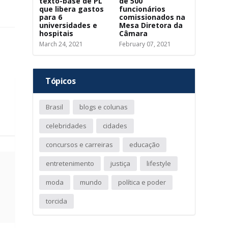
texto-base de PL
de 500
que libera gastos
funcionários
para 6
comissionados na
universidades e
Mesa Diretora da
hospitais
Câmara
March 24, 2021
February 07, 2021
Tópicos
Brasil
blogs e colunas
celebridades
cidades
concursos e carreiras
educação
entretenimento
justiça
lifestyle
moda
mundo
política e poder
torcida