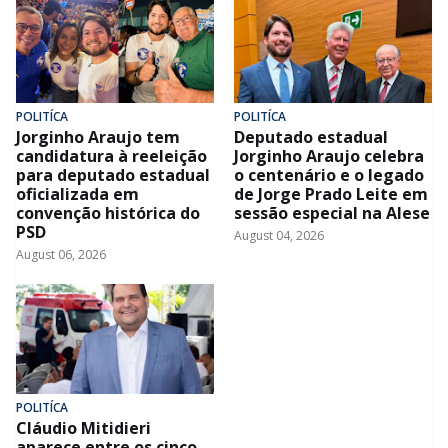
POLITÍCA
POLITÍCA
Jorginho Araujo tem
Deputado estadual
candidatura à reeleição
Jorginho Araujo celebra
para deputado estadual
o centenário e o legado
oficializada em
de Jorge Prado Leite em
convenção histórica do
sessão especial na Alese
PSD
August 04, 2026
August 06, 2026
POLITÍCA
Cláudio Mitidieri
aparece entre os cinco