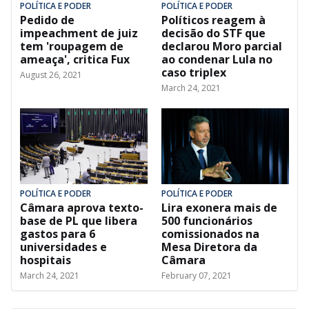
POLÍTICA E PODER
POLÍTICA E PODER
Pedido de
Políticos reagem à
impeachment de juiz
decisão do STF que
tem 'roupagem de
declarou Moro parcial
ameaça', critica Fux
ao condenar Lula no
caso triplex
August 26, 2021
March 24, 2021
POLÍTICA E PODER
POLÍTICA E PODER
Câmara aprova texto-
Lira exonera mais de
base de PL que libera
500 funcionários
gastos para 6
comissionados na
universidades e
Mesa Diretora da
hospitais
Câmara
March 24, 2021
February 07, 2021