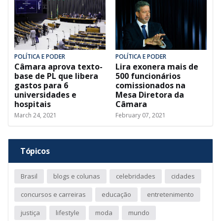
POLÍTICA E PODER
POLÍTICA E PODER
Câmara aprova texto-
Lira exonera mais de
base de PL que libera
500 funcionários
gastos para 6
comissionados na
universidades e
Mesa Diretora da
hospitais
Câmara
March 24, 2021
February 07, 2021
Tópicos
Brasil
blogs e colunas
celebridades
cidades
concursos e carreiras
educação
entretenimento
justiça
lifestyle
moda
mundo