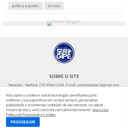
política e poder
torcida
SOBRE O SITE
Redação - Telefone: (79) 996412242- E-mail: portalsergipe1@gmail.com
Nós usamos cookies e outras tecnologias semelhantes para
melhorar a sua experiência em nossos serviços, personalizar
publicidade e recomendar conteúdo de seu interesse. Ao utilizar
nossos serviços, você concorda com tal monitoramento.
Veja nossa
Política de Privacidade e Cookies
.
Desenvolvido por -
Everton Meneses
PROSSEGUIR
Home
About
Contact Us
RTL Version