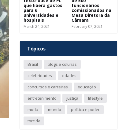
texto-base de PL
de 500
que libera gastos
funcionários
para 6
comissionados na
universidades e
Mesa Diretora da
hospitais
Câmara
March 24, 2021
February 07, 2021
Tópicos
Brasil
blogs e colunas
celebridades
cidades
concursos e carreiras
educação
entretenimento
justiça
lifestyle
moda
mundo
política e poder
torcida