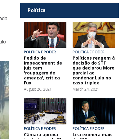
Política
ada
ulo
POLÍTICA E PODER
POLÍTICA E PODER
Pedido de
Políticos reagem à
impeachment de
decisão do STF
juiz tem
que declarou Moro
'roupagem de
parcial ao
ameaça', critica
condenar Lula no
Fux
caso triplex
August 26, 2021
March 24, 2021
POLÍTICA E PODER
POLÍTICA E PODER
Câmara aprova
Lira exonera mais