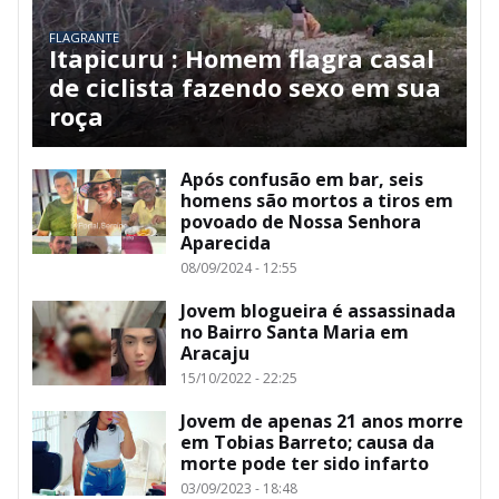
FLAGRANTE
Itapicuru : Homem flagra casal
de ciclista fazendo sexo em sua
roça
Após confusão em bar, seis
homens são mortos a tiros em
povoado de Nossa Senhora
Aparecida
08/09/2024 - 12:55
Jovem blogueira é assassinada
no Bairro Santa Maria em
Aracaju
15/10/2022 - 22:25
Jovem de apenas 21 anos morre
em Tobias Barreto; causa da
morte pode ter sido infarto
03/09/2023 - 18:48