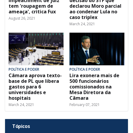
impeachment de juiz
decisão do STF que
tem 'roupagem de
declarou Moro parcial
ameaça', critica Fux
ao condenar Lula no
caso triplex
August 26, 2021
March 24, 2021
POLÍTICA E PODER
POLÍTICA E PODER
Câmara aprova texto-
Lira exonera mais de
base de PL que libera
500 funcionários
gastos para 6
comissionados na
universidades e
Mesa Diretora da
hospitais
Câmara
March 24, 2021
February 07, 2021
Tópicos