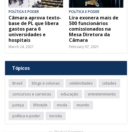
POLÍTICA E PODER
POLÍTICA E PODER
Câmara aprova texto-
Lira exonera mais de
base de PL que libera
500 funcionários
gastos para 6
comissionados na
universidades e
Mesa Diretora da
hospitais
Câmara
March 24, 2021
February 07, 2021
Tópicos
Brasil
blogs e colunas
celebridades
cidades
concursos e carreiras
educação
entretenimento
justiça
lifestyle
moda
mundo
política e poder
torcida