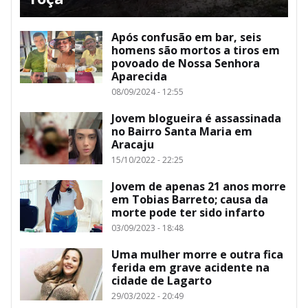
Após confusão em bar, seis
homens são mortos a tiros em
povoado de Nossa Senhora
Aparecida
08/09/2024 - 12:55
Jovem blogueira é assassinada
no Bairro Santa Maria em
Aracaju
15/10/2022 - 22:25
Jovem de apenas 21 anos morre
em Tobias Barreto; causa da
morte pode ter sido infarto
03/09/2023 - 18:48
Uma mulher morre e outra fica
ferida em grave acidente na
cidade de Lagarto
29/03/2022 - 20:49