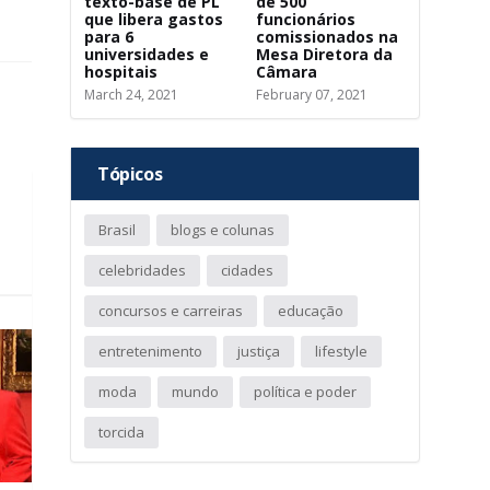
texto-base de PL
de 500
que libera gastos
funcionários
para 6
comissionados na
universidades e
Mesa Diretora da
hospitais
Câmara
March 24, 2021
February 07, 2021
Tópicos
Brasil
blogs e colunas
celebridades
cidades
concursos e carreiras
educação
entretenimento
justiça
lifestyle
moda
mundo
política e poder
torcida