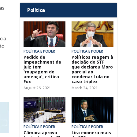
as
Política
cia
ão
POLÍTICA E PODER
POLÍTICA E PODER
Pedido de
Políticos reagem à
impeachment de
decisão do STF
juiz tem
que declarou Moro
'roupagem de
parcial ao
ameaça', critica
condenar Lula no
Fux
caso triplex
August 26, 2021
March 24, 2021
POLÍTICA E PODER
POLÍTICA E PODER
Câmara aprova
Lira exonera mais