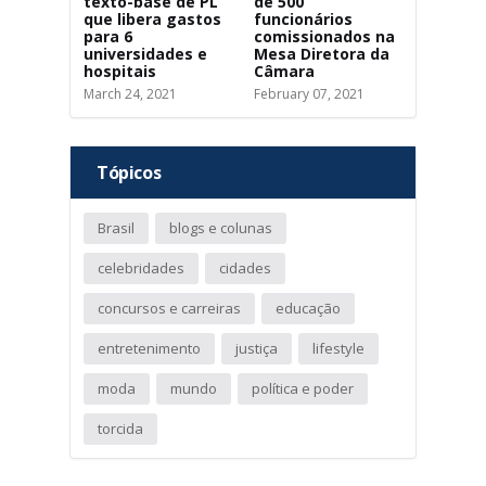
texto-base de PL
de 500
que libera gastos
funcionários
para 6
comissionados na
universidades e
Mesa Diretora da
hospitais
Câmara
March 24, 2021
February 07, 2021
Tópicos
Brasil
blogs e colunas
celebridades
cidades
concursos e carreiras
educação
entretenimento
justiça
lifestyle
moda
mundo
política e poder
torcida