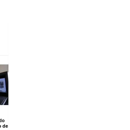
do
o de