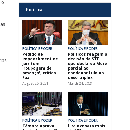
 e
Política
mas
POLÍTICA E PODER
POLÍTICA E PODER
Pedido de
Políticos reagem à
impeachment de
decisão do STF
ias,
juiz tem
que declarou Moro
'roupagem de
parcial ao
ameaça', critica
condenar Lula no
Fux
caso triplex
August 26, 2021
March 24, 2021
POLÍTICA E PODER
POLÍTICA E PODER
Câmara aprova
Lira exonera mais