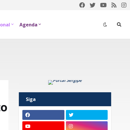
onal
Agenda
Siga
to