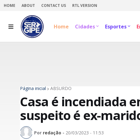
HOME
ABOUT
CONTACT US
RTL VERSION
Home
Cidades
Esportes
E
Página inicial
ABSURDO
Casa é incendiada e
suspeito é ex-mari
Por
redação
-
20/03/2023 - 11:53