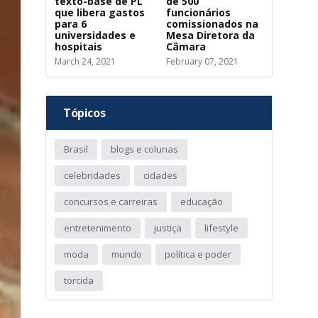
texto-base de PL
de 500
que libera gastos
funcionários
para 6
comissionados na
universidades e
Mesa Diretora da
hospitais
Câmara
March 24, 2021
February 07, 2021
Tópicos
Brasil
blogs e colunas
celebridades
cidades
concursos e carreiras
educação
entretenimento
justiça
lifestyle
moda
mundo
política e poder
torcida